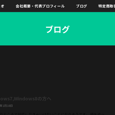
リオ
会社概要・代表プロフィール
ブログ
特定商取
ブログ
dows7,Windows8の方へ
6年1月18日
なところで対応しなきゃいけないことになりそうです。 順を追っ