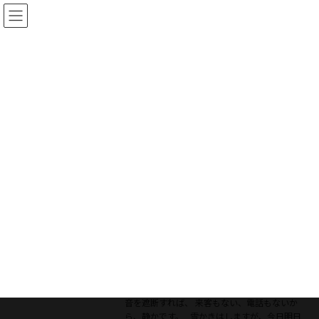
ブログ
TOP
ブログ
2016年1月19日
2016年1月19日
今日の天気のせいで・・・
プライベート
2016年1月19日
というわけではありませんが、デスクワーク中
心になり、 風の音や屋根に積もった雪が落ちる
音を遮断すれば、 来客もない、電話もないか
ら、静かです。 雪かきはしますが、今日明日