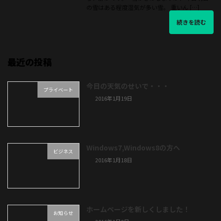
の雪はある程度湿気が多い雪。 重いん […]
続きを読む
最近の投稿
今日の天気のせいで・・・
プライベート
2016年1月19日
Windows7,Windows8の方へ
ビジネス
2016年1月18日
ホームページを新しくしました！
お知らせ